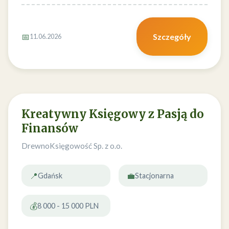
📅
Szczegóły
11.06.2026
Kreatywny Księgowy z Pasją do
Finansów
DrewnoKsięgowość Sp. z o.o.
📍
💼
Gdańsk
Stacjonarna
💰
8 000 - 15 000 PLN