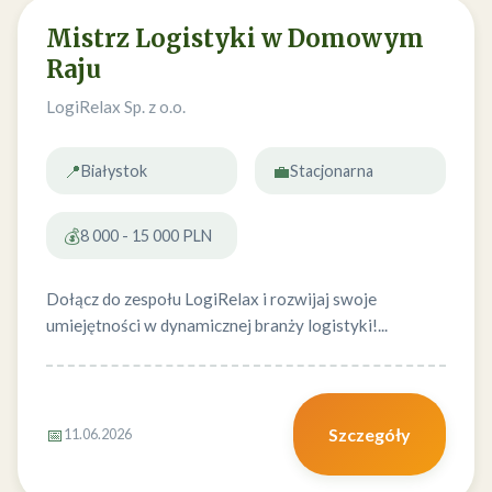
Mistrz Logistyki w Domowym
Raju
LogiRelax Sp. z o.o.
📍
💼
Białystok
Stacjonarna
💰
8 000 - 15 000 PLN
Dołącz do zespołu LogiRelax i rozwijaj swoje
umiejętności w dynamicznej branży logistyki!...
📅
Szczegóły
11.06.2026